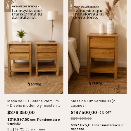
Envío gratis
Envío gratis
Mesa de Luz Serena Premium
Mesa de Luz Serena X1 (2
– Diseño moderno y resistente
cajones)
Set x2
$376.350,00
$197.500,00
-
2
%
OFF
$201.500,00
$319.897,50
con
Transferencia o
depósito
$167.875,00
con
Transferencia o
depósito
6
x
$62.725,00
sin interés