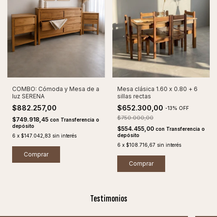
COMBO: Cómoda y Mesa de a
Mesa clásica 1.60 x 0.80 + 6
luz SERENA
sillas rectas
$882.257,00
$652.300,00
-
13
%
OFF
$750.000,00
$749.918,45
con
Transferencia o
depósito
$554.455,00
con
Transferencia o
depósito
6
x
$147.042,83
sin interés
6
x
$108.716,67
sin interés
Comprar
Testimonios