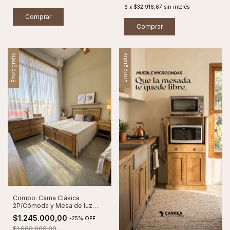
6
x
$32.916,67
sin interés
Comprar
Comprar
Envío gratis
Envío gratis
Combo: Cama Clásica
2P/Cómoda y Mesa de luz
Serena
$1.245.000,00
-
25
%
OFF
$1.660.000,00