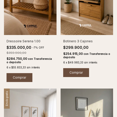
Dressoire Serena 1.00
Botinero 3 Cajones
$335.000,00
$299.900,00
-
7
%
OFF
$359.900,00
$254.915,00
con
Transferencia o
depósito
$284.750,00
con
Transferencia
o depósito
6
x
$49.983,33
sin interés
6
x
$55.833,33
sin interés
Comprar
Comprar
Envío gratis