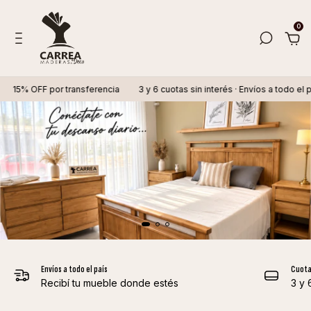
0
por transferencia
3 y 6 cuotas sin interés · Envíos a todo el país
15%
Envíos a todo el país
Cuota
Recibí tu mueble donde estés
3 y 