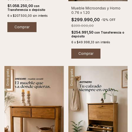
$1.058.250,00
con
Mueble Microondas y Horno
Transferencia o depósito
0.76 x 1.20
6
x
$207.500,00
sin interés
$299.990,00
-
12
%
OFF
$339.000,00
Comprar
$254.991,50
con
Transferencia o
depósito
6
x
$49.998,33
sin interés
Comprar
Envío gratis
Envío gratis