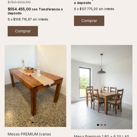
$750.000,00
o depósito
$554.455,00
6
x
$137.775,00
sin interés
con
Transferencia o
depósito
6
x
$108.716,67
sin interés
Mesas PREMIUM (varias
Mesa Premium 1.80 + 6 SILLAS