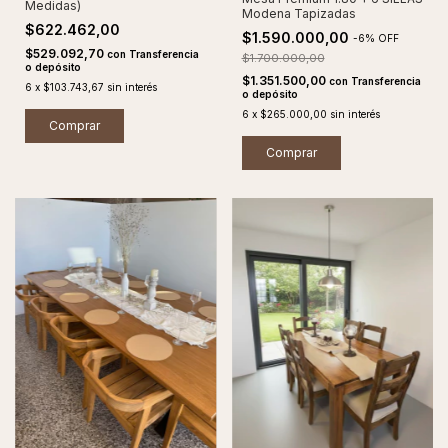
Medidas)
Modena Tapizadas
$622.462,00
$1.590.000,00
-
6
%
OFF
$529.092,70
con
Transferencia
$1.700.000,00
o depósito
$1.351.500,00
con
Transferencia
6
x
$103.743,67
sin interés
o depósito
6
x
$265.000,00
sin interés
Comprar