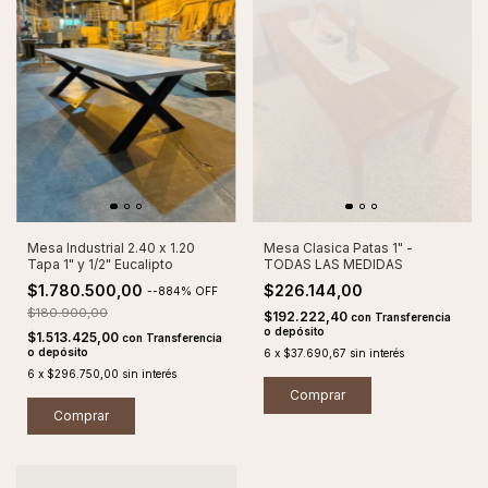
Mesa Industrial 2.40 x 1.20
Mesa Clasica Patas 1" -
Tapa 1" y 1/2" Eucalipto
TODAS LAS MEDIDAS
$1.780.500,00
$226.144,00
-
-884
%
OFF
$180.900,00
$192.222,40
con
Transferencia
o depósito
$1.513.425,00
con
Transferencia
o depósito
6
x
$37.690,67
sin interés
6
x
$296.750,00
sin interés
Comprar