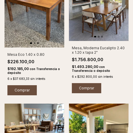
Mesa, Moderna Eucalipto 2.40
x 1.20 x tapa 2"
Mesa Eco 1.40 x 0.80
$1.756.800,00
$226.100,00
$1.493.280,00
con
$192.185,00
con
Transferencia o
Transferencia o depósito
depósito
6
x
$292.800,00
sin interés
6
x
$37.683,33
sin interés