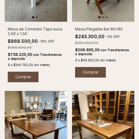
Mesa de Comedor Tapa euca
Mesa Plegable Bar 80x80
2.00 x 1.00
$243.300,00
-
3
%
OFF
$868.500,00
-
12
%
OFF
$250.300,00
$985.600,00
$206.805,00
con
Transferencia
$738.225,00
o depósito
con
Transferencia
o depósito
6
x
$40.550,00
sin interés
6
x
$144.750,00
sin interés