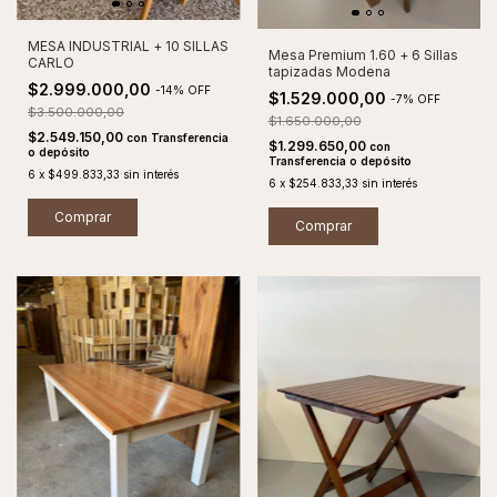
MESA INDUSTRIAL + 10 SILLAS
Mesa Premium 1.60 + 6 Sillas
CARLO
tapizadas Modena
$2.999.000,00
-
14
%
OFF
$1.529.000,00
-
7
%
OFF
$3.500.000,00
$1.650.000,00
$2.549.150,00
con
Transferencia
$1.299.650,00
con
o depósito
Transferencia o depósito
6
x
$499.833,33
sin interés
6
x
$254.833,33
sin interés