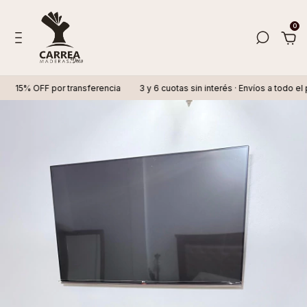
0
OFF por transferencia
3 y 6 cuotas sin interés · Envíos a todo el país