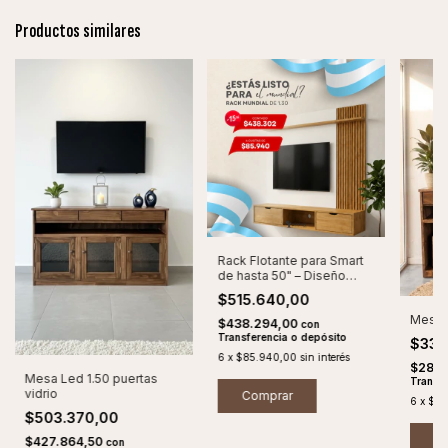
Productos similares
Rack Flotante para Smart
de hasta 50" – Diseño
Moderno
$515.640,00
Mesa l
$438.294,00
con
Transferencia o depósito
$332
6
x
$85.940,00
sin interés
$282.
Mesa Led 1.50 puertas
Transfe
vidrio
6
x
$55
$503.370,00
$427.864,50
con