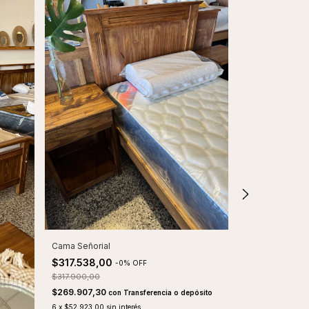
Envío gratis
Cama Señorial
Cama Clásica 2
$317.538,00
$419.990,0
-
0
%
OFF
$317.900,00
$356.991,50
co
$269.907,30
con
Transferencia o depósito
6
x
$69.998,33
si
6
x
$52.923,00
sin interés