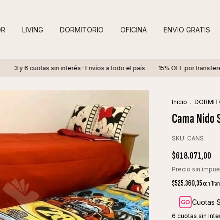
OR
LIVING
DORMITORIO
OFICINA
ENVIO GRATIS
tas sin interés · Envíos a todo el país
15% OFF por transferencia
3 y 
Inicio
.
DORMIT
Cama Nido S
SKU:
CANS
$618.071,00
Precio sin impu
$525.360,35
con
Tran
Cuotas S
6
cuotas sin int