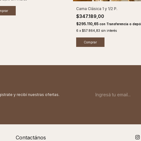
Cama Clásica 1 y 1/2 P.
$347.189,00
$295.110,65
con
Transferencia o depó
6
x
$57.864,83
sin interés
istrate y recibí nuestras ofertas.
Contactános