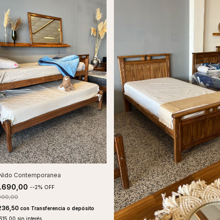
Nido Contemporanea
.690,00
-
-2
%
OFF
000,00
236,50
con
Transferencia o depósito
615,00
sin interés