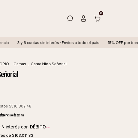
0
6 cuotas sin interés · Envíos a todo el país
15% OFF por transferencia
ORIO
.
Camas
.
Cama Nido Señorial
eñorial
estos
$510.802,48
sferencia o depósito
IN interés con
DÉBITO
erés de
$103.011,83