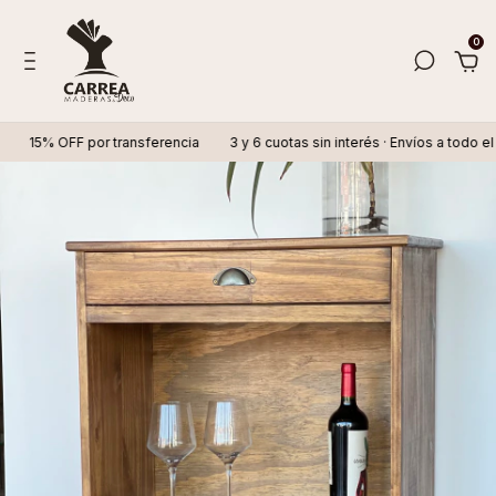
0
% OFF por transferencia
3 y 6 cuotas sin interés · Envíos a todo el país